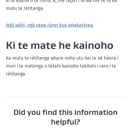
ki te kūaha o te rūma, ā, me tāpiri i te wā me te rā ka
mutu te rētitanga.
Ngā wāhi, ngā rawa rānei kua whakarērea
Ki te mate he kainoho
Ka mutu te rētitanga whare noho utu hei te 48 hāora i
muri i te matenga o tētahi kainoho takitahi i raro i te
rētitanga.
Did you find this information
helpful?