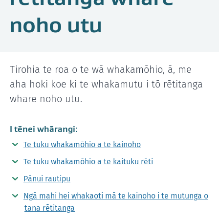
noho utu
Tirohia te roa o te wā whakamōhio, ā, me
aha hoki koe ki te whakamutu i tō rētitanga
whare noho utu.
I tēnei whārangi:
Te tuku whakamōhio a te kainoho
Te tuku whakamōhio a te kaituku rēti
Pānui rautipu
Ngā mahi hei whakaoti mā te kainoho i te mutunga o
tana rētitanga