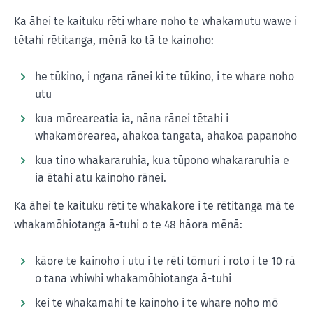
Ka āhei te kaituku rēti whare noho te whakamutu wawe i
tētahi rētitanga, mēnā ko tā te kainoho:
he tūkino, i ngana rānei ki te tūkino, i te whare noho
utu
kua mōreareatia ia, nāna rānei tētahi i
whakamōrearea, ahakoa tangata, ahakoa papanoho
kua tino whakararuhia, kua tūpono whakararuhia e
ia ētahi atu kainoho rānei.
Ka āhei te kaituku rēti te whakakore i te rētitanga mā te
whakamōhiotanga ā-tuhi o te 48 hāora mēnā:
kāore te kainoho i utu i te rēti tōmuri i roto i te 10 rā
o tana whiwhi whakamōhiotanga ā-tuhi
kei te whakamahi te kainoho i te whare noho mō