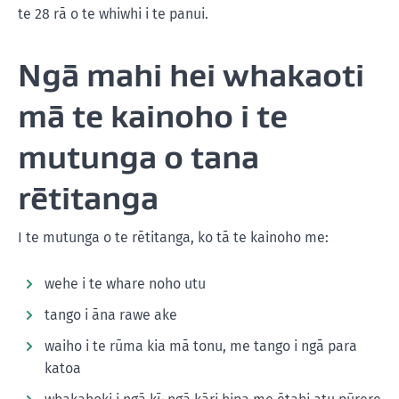
te 28 rā o te whiwhi i te panui.
Ngā mahi hei whakaoti
mā te kainoho i te
mutunga o tana
rētitanga
I te mutunga o te rētitanga, ko tā te kainoho me:
wehe i te whare noho utu
tango i āna rawe ake
waiho i te rūma kia mā tonu, me tango i ngā para
katoa