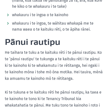
(māna, kua tukua he pānuitanga 28 rā, arā, kua kore
he kiko o te whakauru i te take)
whakauru i te ingoa o te kainoho
whakauru i te ingoa, te wāhitau whakapā me te
nama waea o te kaituku rēti, o te āpiha rānei.
Pānui rautipu
He taihara te tuku a te kaituku rēti i te pānui rautipu. Ko
te ‘pānui rautipu’ te tukunga a te kaituku rēti i te pānui
ki te kainoho ki te whakamutu i te rētitanga, hei ngaki i
te kainoho mōna i tohe mō ōna motika. Hei tauira, mēnā
ka amuamu te kainoho mō te rētitanga.
Ki te tukuna e te kaituku rēti he pānui rautipu, ka taea e
te kainoho te tono ki te Tenancy Tribunal kia
whakatahatia te pānui. Me tuku tono te kainoho i roto i