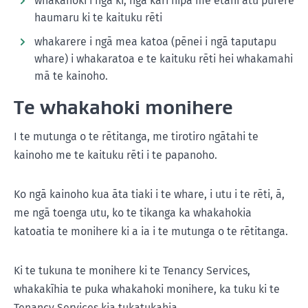
whakahoki i ngā kī, ngā kāri hipa me ētahi atu pūrere
haumaru ki te kaituku rēti
whakarere i ngā mea katoa (pēnei i ngā taputapu
whare) i whakaratoa e te kaituku rēti hei whakamahi
mā te kainoho.
Te whakahoki monihere
I te mutunga o te rētitanga, me tirotiro ngātahi te
kainoho me te kaituku rēti i te papanoho.
Ko ngā kainoho kua āta tiaki i te whare, i utu i te rēti, ā,
me ngā toenga utu, ko te tikanga ka whakahokia
katoatia te monihere ki a ia i te mutunga o te rētitanga.
Ki te tukuna te monihere ki te Tenancy Services,
whakakīhia te puka whakahoki monihere, ka tuku ki te
Tenancy Services kia tukatukahia.