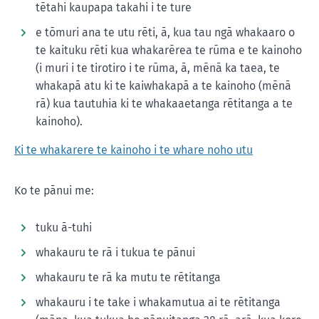
tētahi kaupapa takahi i te ture
e tōmuri ana te utu rēti, ā, kua tau ngā whakaaro o
te kaituku rēti kua whakarērea te rūma e te kainoho
(i muri i te tirotiro i te rūma, ā, mēnā ka taea, te
whakapā atu ki te kaiwhakapā a te kainoho (mēnā
rā) kua tautuhia ki te whakaaetanga rētitanga a te
kainoho).
Ki te whakarere te kainoho i te whare noho utu
Ko te pānui me:
tuku ā-tuhi
whakauru te rā i tukua te pānui
whakauru te rā ka mutu te rētitanga
whakauru i te take i whakamutua ai te rētitanga