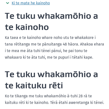
Ki te mate he kainoho
Te tuku whakamōhio a
te kainoho
Ka taea e te kainoho whare noho utu te whakakore i
tana rētitanga me te pānuitanga 48 hāora. Ahakoa ehara
i te mea me āta tuhi tēnei pānui, he pai tonu te
whakaaro ki te āta tuhi, me te pupuri i tētahi kape.
Te tuku whakamōhio a
te kaituku rēti
Ko te tikanga me tuku whakamōhio ā-tuhi 28 rā te
kaituku rēti ki te kainoho. Tērā ētahi aweretanga ki tēnei.