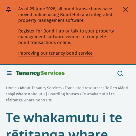
[Skip
[Leave
[Skip
[Skip
[Skip
As of 29 June 2026, all bond transactions have
to
website]
to
to
to
moved online using Bond Hub and integrated
content]
search]
main
secondary
property management software.
navigation]
navigation]
Register for Bond Hub or talk to your property
management software vendor to complete
bond transactions online.
Improving our tenancy bond service
Search
this
toggle
Search
site
search
Home
›
About Tenancy Services
›
Translated resources
›
Te Reo Māori
›
Ngā whare noho utu | Boarding houses
› Te whakamutu i te
rētitanga whare noho utu
Te whakamutu i te
rētitanga whare