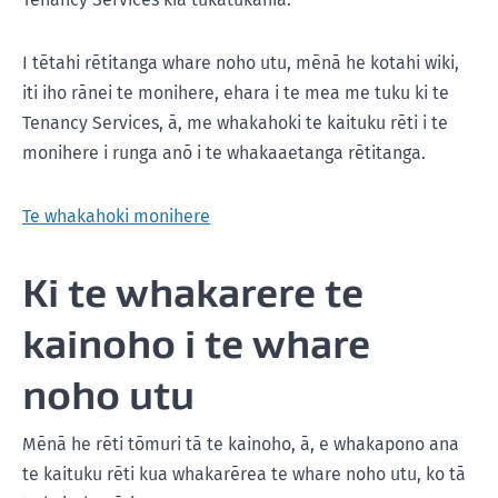
I tētahi rētitanga whare noho utu, mēnā he kotahi wiki,
iti iho rānei te monihere, ehara i te mea me tuku ki te
Tenancy Services, ā, me whakahoki te kaituku rēti i te
monihere i runga anō i te whakaaetanga rētitanga.
Te whakahoki monihere
Ki te whakarere te
kainoho i te whare
noho utu
Mēnā he rēti tōmuri tā te kainoho, ā, e whakapono ana
te kaituku rēti kua whakarērea te whare noho utu, ko tā