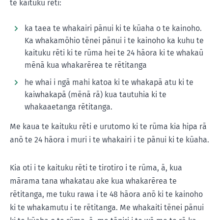
te kaituku rēti:
ka taea te whakairi pānui ki te kūaha o te kainoho.
Ka whakamōhio tēnei pānui i te kainoho ka kuhu te
kaituku rēti ki te rūma hei te 24 hāora ki te whakaū
mēnā kua whakarērea te rētitanga
he whai i ngā mahi katoa ki te whakapā atu ki te
kaiwhakapā (mēnā rā) kua tautuhia ki te
whakaaetanga rētitanga.
Me kaua te kaituku rēti e urutomo ki te rūma kia hipa rā
anō te 24 hāora i muri i te whakairi i te pānui ki te kūaha.
Kia oti i te kaituku rēti te tirotiro i te rūma, ā, kua
mārama tana whakatau ake kua whakarērea te
rētitanga, me tuku rawa i te 48 hāora anō ki te kainoho
ki te whakamutu i te rētitanga. Me whakaiti tēnei pānui